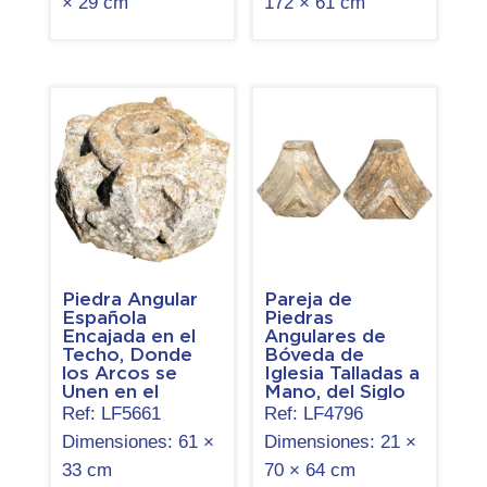
× 29 cm
172 × 61 cm
Piedra Angular
Pareja de
Española
Piedras
Encajada en el
Angulares de
Techo, Donde
Bóveda de
los Arcos se
Iglesia Talladas a
Unen en el
Mano, del Siglo
Vértice de una
XVII
Ref:
LF5661
Ref:
LF4796
Bóveda, del siglo
Dimensiones:
61 ×
Dimensiones:
21 ×
XVI
33 cm
70 × 64 cm