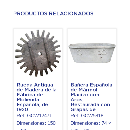
PRODUCTOS RELACIONADOS
Rueda Antigua
Bañera Española
de Madera de la
de Mármol
Fábrica de
Macizo con
Molienda
Aros,
Española, de
Restaurada con
1920
Grapas de
Hierro, del Siglo
Ref:
GCW12471
Ref:
GCW5818
XIX
Dimensiones:
150
Dimensiones:
74 ×