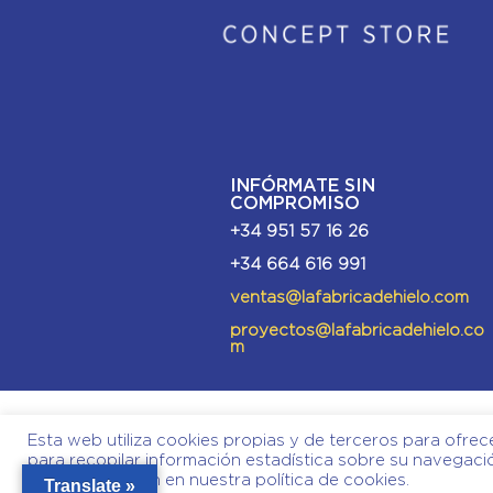
INFÓRMATE SIN
COMPROMISO
+34 951 57 16 26
+34 664 616 991
ventas@lafabricadehielo.com
proyectos@lafabricadehielo.co
m
Esta web utiliza cookies propias y de terceros para ofrec
para recopilar información estadística sobre su navegaci
más información en nuestra política de cookies.
Translate »