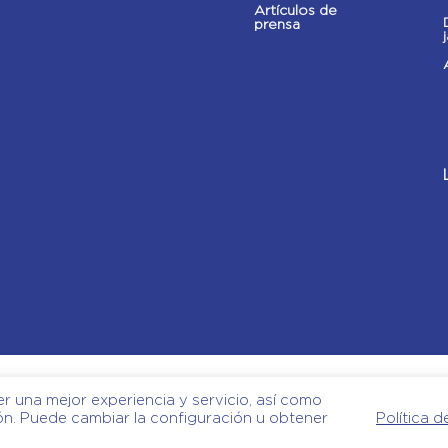
Artículos de
prensa
er una mejor experiencia y servicio, así como
ón. Puede cambiar la configuración u obtener
Política 