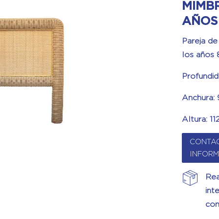
MIMBR
AÑOS
Pareja d
los años 
Profundid
Anchura:
Altura: 1
CONTA
INFOR
Rea
int
com