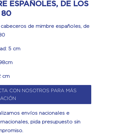
E ESPAÑOLES, DE LOS
 80
e cabeceros de mimbre españoles, de
80
ad: 5 cm
 98cm
12 cm
CTA CON NOSOTROS PARA MÁS
MACIÓN
lizamos envíos nacionales e
ernacionales, pida presupuesto sin
promiso.